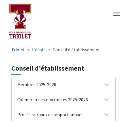
Aller à la navigation principale
Aller au contenu principal
Passer au pied de page
You are here:
Triolet
L'école
Conseil d'établissement
Conseil d'établissement
Membres 2025-2026
Calendrier des rencontres 2025-2026
Procès-verbaux et rapport annuel