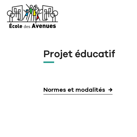
Aller à la navigation principale
Aller au contenu principal
Passer au pied de page
Projet éducatif
Normes et modalités