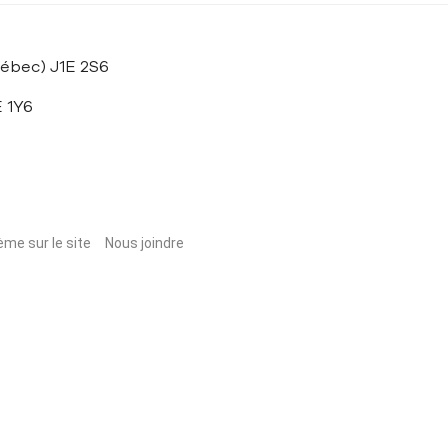
uébec) J1E 2S6
E 1Y6
ème sur le site
Nous joindre