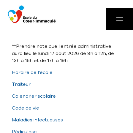
Aller à la navigation principale
Aller au contenu principal
Passer au pied de page
**Prendre note que l'entrée administrative
aura lieu le lundi 17 août 2026 de 9h à 12h, de
13h à 16h et de 17h à 19h.
Horaire de l'école
Traiteur
Calendrier scolaire
Code de vie
Maladies infectueuses
Pédiculose