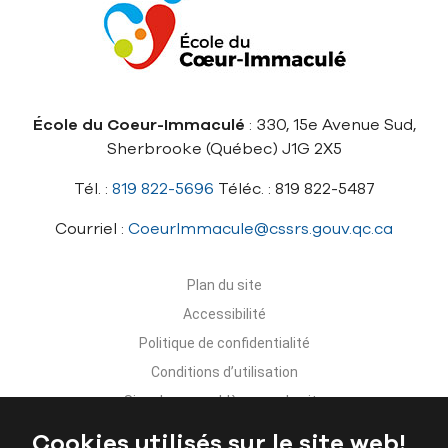
École du Coeur-Immaculé
: 330, 15e Avenue Sud,
Sherbrooke (Québec) J1G 2X5
Tél. :
819 822-5696
Téléc. : 819 822-5487
Courriel :
CoeurImmacule@cssrs.gouv.qc.ca
Plan du site
Accessibilité
Politique de confidentialité
Conditions d’utilisation
Signaler un problème sur le site
Nous joindre
Cookies utilisés sur le site web!