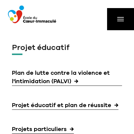
Aller à la navigation principale
Aller au contenu principal
Passer au pied de page
Projet éducatif
Plan de lutte contre la violence et
l'intimidation (PALVI)
Projet éducatif et plan de réussite
Projets particuliers