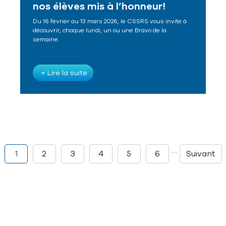
nos élèves mis à l’honneur!
Du 16 février au 13 mars 2026, le CSSRS vous invite à
découvrir, chaque lundi, un ou une Bravo de la
semaine.
+ Lire la suite
…
1
2
3
4
5
6
Suivant