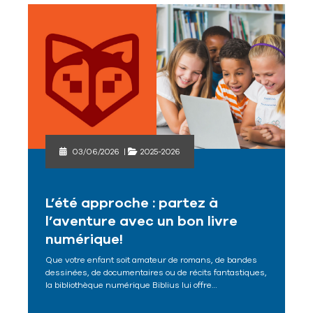
03/06/2026
|
2025-2026
L’été approche : partez à
l’aventure avec un bon livre
numérique!
Que votre enfant soit amateur de romans, de bandes
dessinées, de documentaires ou de récits fantastiques,
la bibliothèque numérique Biblius lui offre…