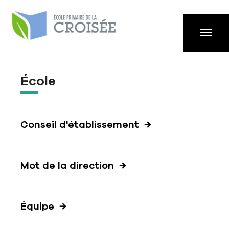
Aller à la navigation principale
Aller au contenu principal
Passer au pied de page
École
Conseil d'établissement
Mot de la direction
Équipe