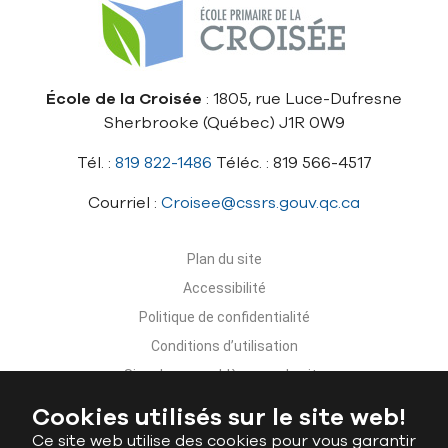
École de la Croisée
: 1805, rue Luce-Dufresne
Sherbrooke (Québec) J1R 0W9
Tél. :
819 822-1486
Téléc. : 819 566-4517
Courriel :
Croisee@cssrs.gouv.qc.ca
Plan du site
Accessibilité
Politique de confidentialité
Conditions d’utilisation
Signaler un problème sur le site
Nous joindre
Cookies utilisés sur le site web!
Ce site web utilise des cookies pour vous garantir