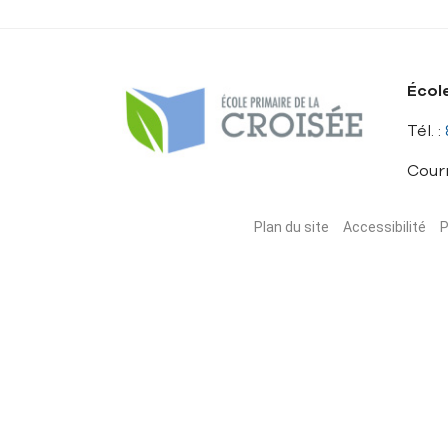
Écol
Tél. :
Courr
Plan du site
Accessibilité
P