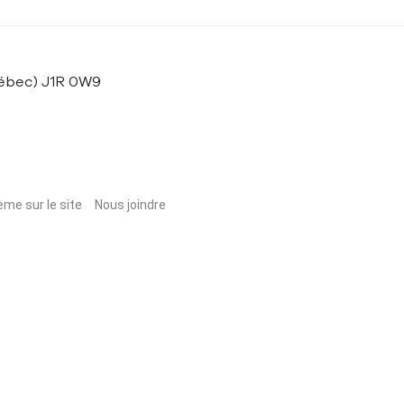
uébec) J1R 0W9
ème sur le site
Nous joindre