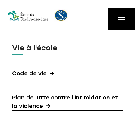
Aller à la navigation principale
Aller au contenu principal
Passer au pied de page
Vie à l'école
Code de vie
Plan de lutte contre l'intimidation et
la violence