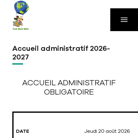
Aller à la navigation principale
Aller au contenu principal
Passer au pied de page
Accueil administratif 2026-
2027
ACCUEIL ADMINISTRATIF
OBLIGATOIRE
DATE
Jeudi 20 août 2026