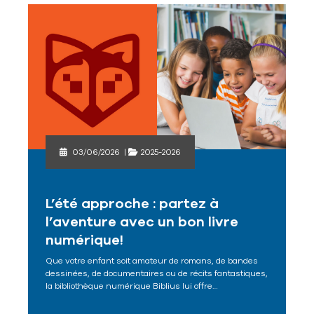
03/06/2026
|
2025-2026
L’été approche : partez à
l’aventure avec un bon livre
numérique!
Que votre enfant soit amateur de romans, de bandes
dessinées, de documentaires ou de récits fantastiques,
la bibliothèque numérique Biblius lui offre…