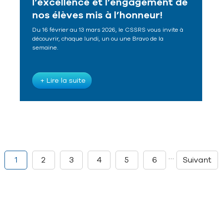
l’excellence et l’engagement de
nos élèves mis à l’honneur!
Du 16 février au 13 mars 2026, le CSSRS vous invite à
découvrir, chaque lundi, un ou une Bravo de la
semaine.
+ Lire la suite
…
1
2
3
4
5
6
Suivant