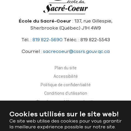
École du Sacré-Coeur
: 137, rue Gillespie,
Sherbrooke (Québec) J1H 4W9
Tél. :
819 822-5690
Téléc. : 819 822-5543
Courriel :
sacrecoeur@cssrs.gouv.qc.ca
Plan du site
Accessibilité
Politique de confidentialité
Conditions d’utilisation
Signaler un problème sur le site
Nous joindre
Cookies utilisés sur le site web!
Ce site web utilise des cookies pour vous garantir
la meilleure expérience possible sur notre site.