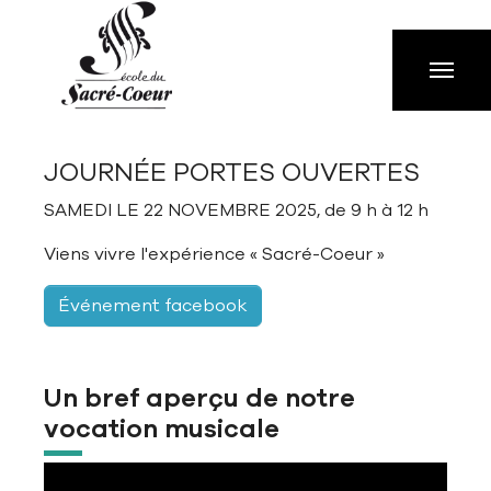
Aller à la navigation principale
Aller au contenu principal
Passer au pied de page
JOURNÉE PORTES OUVERTES
SAMEDI LE 22 NOVEMBRE 2025, de 9 h à 12 h
Viens vivre l'expérience « Sacré-Coeur »
Événement facebook
Un bref aperçu de notre
vocation musicale