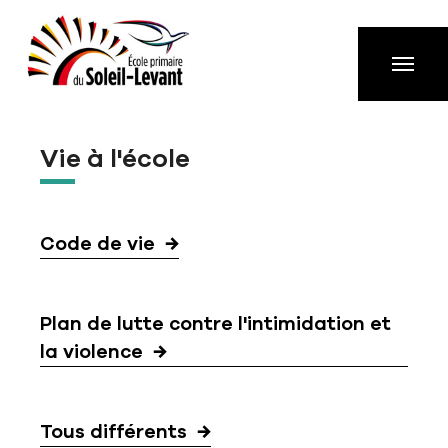
Aller à la navigation principale
Aller au contenu principal
Passer au pied de page
Vie à l'école
Code de vie
Plan de lutte contre l'intimidation et
la violence
Tous différents