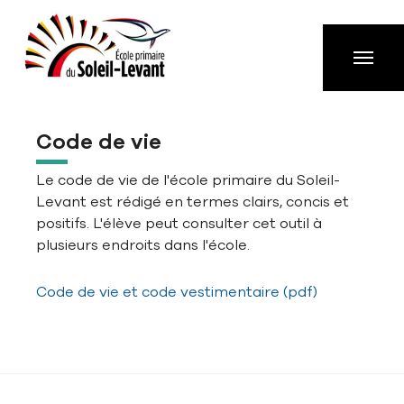
Aller à la navigation principale
Aller au contenu principal
Passer au pied de page
Code de vie
Show larger version
Le code de vie de l'école primaire du Soleil-
Levant est rédigé en termes clairs, concis et
positifs. L'élève peut consulter cet outil à
plusieurs endroits dans l'école.
Code de vie et code vestimentaire (pdf)