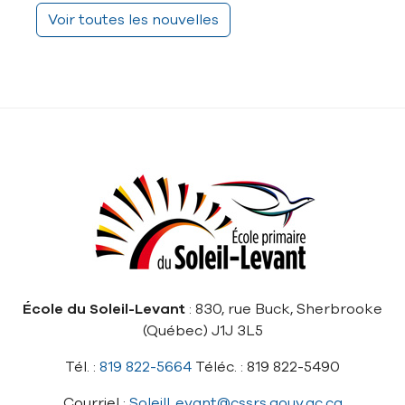
Voir toutes les nouvelles
École du Soleil-Levant
: 830, rue Buck, Sherbrooke
(Québec) J1J 3L5
Tél. :
819 822-5664
Téléc. : 819 822-5490
Courriel :
SoleilLevant@cssrs.gouv.qc.ca