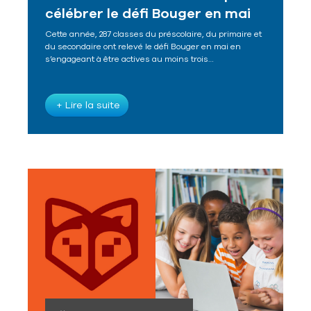
célébrer le défi Bouger en mai
Cette année, 287 classes du préscolaire, du primaire et
du secondaire ont relevé le défi Bouger en mai en
s’engageant à être actives au moins trois…
+ Lire la suite