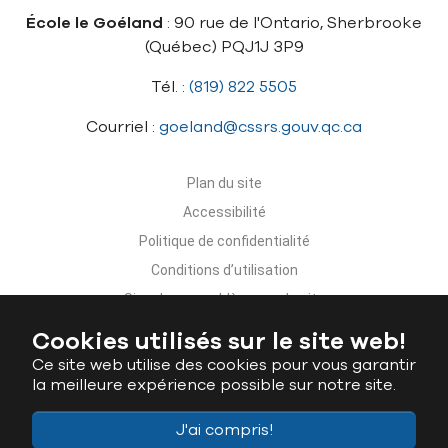
École le Goéland
: 90 rue de l'Ontario, Sherbrooke
(Québec) PQJ1J 3P9
Tél. :
(819) 822 5505
Courriel :
goeland@cssrs.gouv.qc.ca
Plan du site
Accessibilité
Politique de confidentialité
Conditions d’utilisation
Signaler un problème sur le site
Nous joindre
Cookies utilisés sur le site web!
Ce site web utilise des cookies pour vous garantir
la meilleure expérience possible sur notre site.
J'ai compris!
Ministère de l'Éducation du Québec