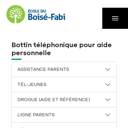
Aller à la navigation principale
Aller au contenu principal
Passer au pied de page
Bottin téléphonique pour aide
personnelle
ASSISTANCE PARENTS
TÉL-JEUNES
DROGUE (AIDE ET RÉFÉRENCE)
LIGNE PARENTS