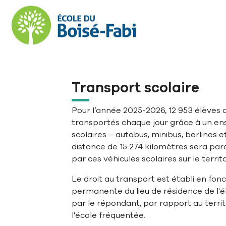
Aller à la navigation principale
Aller au contenu principal
Passer au pied de page
Transport scolaire
Pour l’année 2025-2026, 12 953 élèves
transportés chaque jour grâce à un en
scolaires – autobus, minibus, berlines 
distance de 15 274 kilomètres sera pa
par ces véhicules scolaires sur le terri
Le droit au transport est établi en fonc
permanente du lieu de résidence de l'é
par le répondant, par rapport au terri
l'école fréquentée.