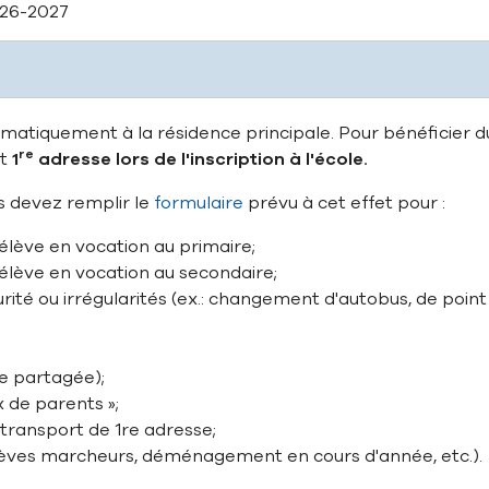
026-2027
matiquement à la résidence principale. Pour bénéficier du
re
rt
1
adresse lors de l'inscription à l'école.
us devez remplir le
formulaire
prévu à cet effet pour :
lève en vocation au primaire;
lève en vocation au secondaire;
urité ou irrégularités (ex.: changement d'autobus, de po
e partagée);
 de parents »;
transport de 1re adresse;
lèves marcheurs, déménagement en cours d'année, etc.).