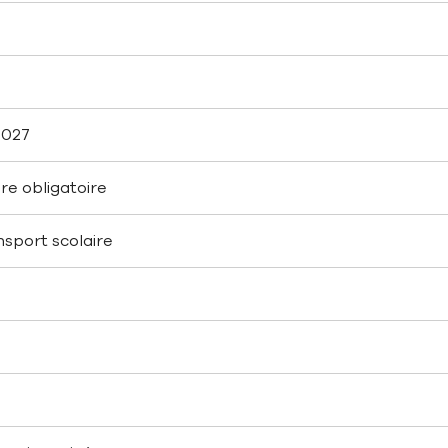
2027
ire obligatoire
nsport scolaire