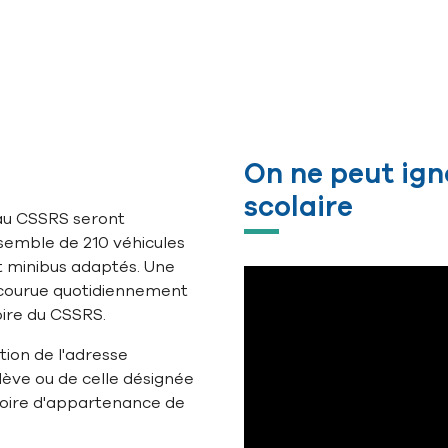
On ne peut ign
scolaire
 au CSSRS seront
semble de 210 véhicules
et minibus adaptés. Une
rcourue quotidiennement
toire du CSSRS.
tion de l'adresse
lève ou de celle désignée
toire d'appartenance de