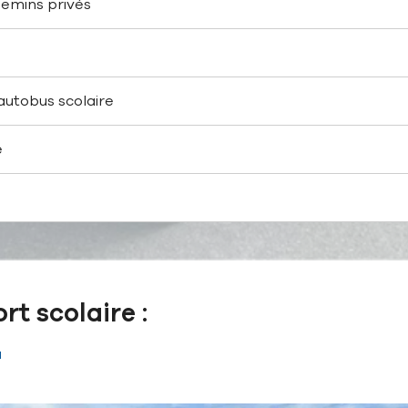
hemins privés
autobus scolaire
e
rt scolaire :
a