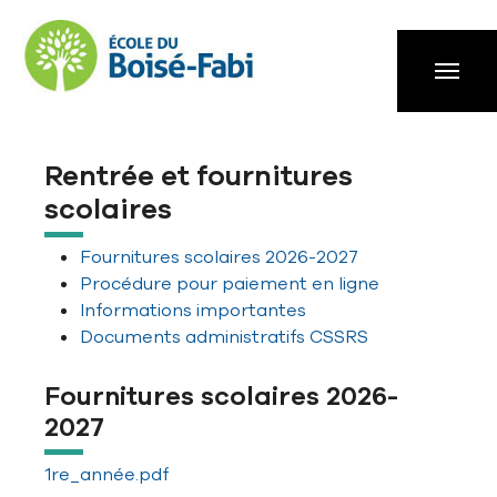
Aller à la navigation principale
Aller au contenu principal
Passer au pied de page
Rentrée et fournitures
scolaires
Fournitures scolaires 2026-2027
Procédure pour paiement en ligne
Informations importantes
Documents administratifs CSSRS
Fournitures scolaires 2026-
2027
1re_année.pdf