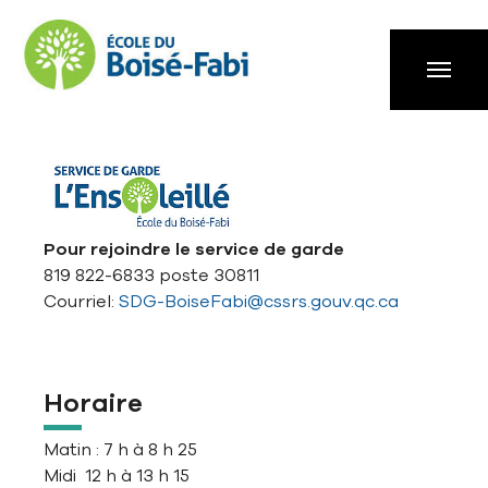
Aller à la navigation principale
Aller au contenu principal
Passer au pied de page
Pour rejoindre le service de garde
819 822-6833 poste 30811
Courriel:
SDG-BoiseFabi@cssrs.gouv.qc.ca
Horaire
Matin : 7 h à 8 h 25
Midi 12 h à 13 h 15