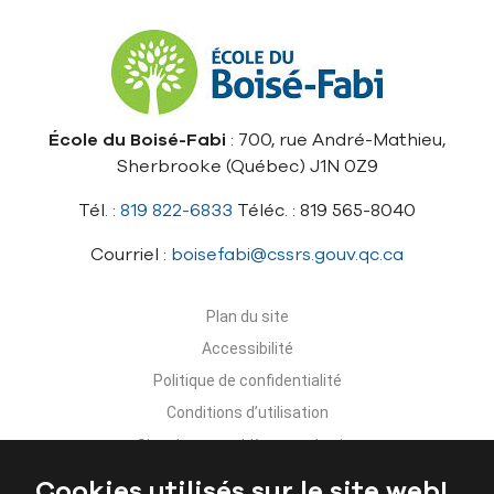
École du Boisé-Fabi
: 700, rue André-Mathieu,
Sherbrooke (Québec) J1N 0Z9
Tél. :
819 822-6833
Téléc. : 819 565-8040
Courriel :
boisefabi@cssrs.gouv.qc.ca
Plan du site
Accessibilité
Politique de confidentialité
Conditions d’utilisation
Signaler un problème sur le site
Nous joindre
Cookies utilisés sur le site web!