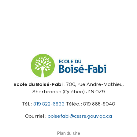
École du Boisé-Fabi
: 700, rue André-Mathieu,
Sherbrooke (Québec) J1N 0Z9
Tél. :
819 822-6833
Téléc. : 819 565-8040
Courriel :
boisefabi@cssrs.gouv.qc.ca
Plan du site