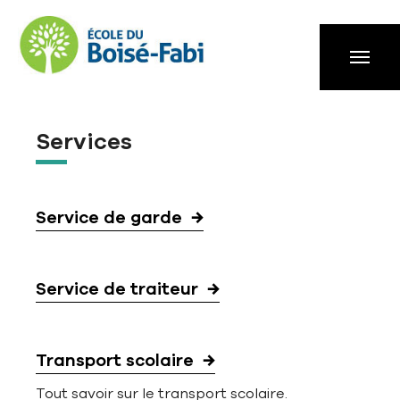
Aller à la navigation principale
Aller au contenu principal
Passer au pied de page
Services
Service de garde
Service de traiteur
Transport scolaire
Tout savoir sur le transport scolaire.