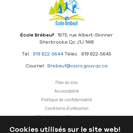
École Brébeuf
: 1875, rue Albert-Skinner
Sherbrooke Qc J1J 1W8
Tél. :
819 822-5644
Téléc. : 819 822-5645
Courriel :
Brebeuf@cssrs.gouv.qc.ca
Plan du site
Accessibilité
Politique de confidentialité
Conditions d’utilisation
Signaler un problème sur le site
Nous joindre
Cookies utilisés sur le site web!