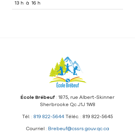
13 h à 16 h
École Brébeuf
: 1875, rue Albert-Skinner
Sherbrooke Qc J1J 1W8
Tél. :
819 822-5644
Téléc. : 819 822-5645
Courriel :
Brebeuf@cssrs.gouv.qc.ca