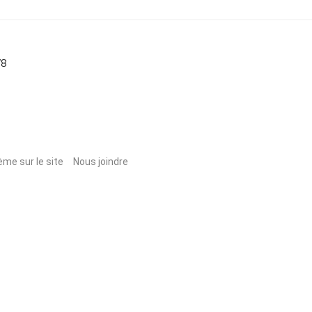
W8
ème sur le site
Nous joindre