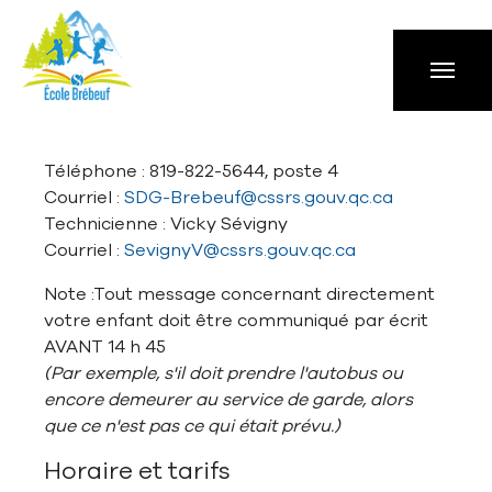
Aller à la navigation principale
Aller au contenu principal
Passer au pied de page
Téléphone : 819-822-5644, poste 4
Courriel :
SDG-Brebeuf@cssrs.gouv.qc.ca
Technicienne : Vicky Sévigny
Courriel :
SevignyV@cssrs.gouv.qc.ca
Note :Tout message concernant directement
votre enfant doit être communiqué par écrit
AVANT 14 h 45
(Par exemple, s'il doit prendre l'autobus ou
encore demeurer au service de garde, alors
que ce n'est pas ce qui était prévu.)
Horaire et tarifs