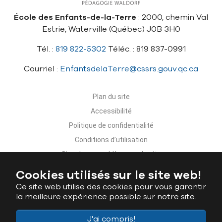
École des Enfants-de-la-Terre
: 2000, chemin Val
Estrie, Waterville (Québec) J0B 3H0
Tél. :
819 822-5302
Téléc. : 819 837-0991
Courriel :
EnfantsdelaTerre@cssrs.gouv.qc.ca
Plan du site
Accessibilité
Politique de confidentialité
Conditions d’utilisation
Signaler un problème sur le site
Nous joindre
Cookies utilisés sur le site web!
Ce site web utilise des cookies pour vous garantir
la meilleure expérience possible sur notre site.
J'ai compris!
Ministère de l'Éducation du Québec