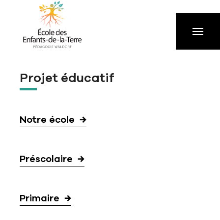
Aller à la navigation principale
Aller au contenu principal
Passer au pied de page
Projet éducatif
Notre école
Préscolaire
Primaire