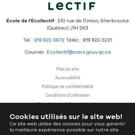
École de l'Écollectif
: 510 rue de l'Union, Sherbrooke
(Québec) J1H 2X3
Tél. :
819 822-5672
Téléc. : 819 822-5231
Courriel :
Ecollectif@cssrs.gouv.qc.ca
Plan du site
Accessibilité
Politique de confidentialité
Conditions d’utilisation
Signaler un problème sur le site
Nous joindre
Cookies utilisés sur le site web!
Ce site web utilise des cookies pour vous garantir
la meilleure expérience possible sur notre site.