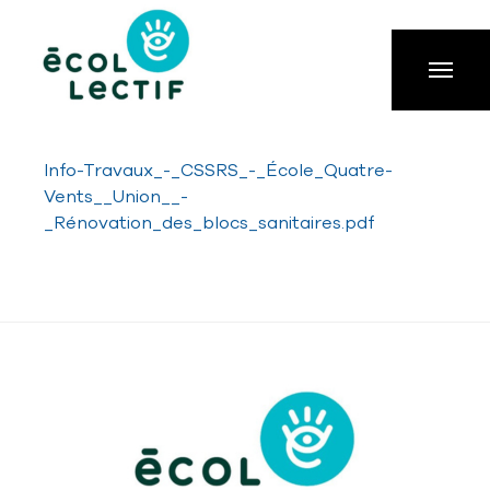
Aller à la navigation principale
Aller au contenu principal
Passer au pied de page
Info-Travaux_-_CSSRS_-_École_Quatre-
Vents__Union__-
_Rénovation_des_blocs_sanitaires.pdf