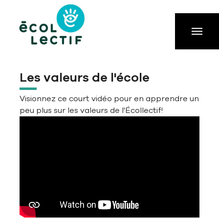
Aller à la navigation principale
Aller au contenu principal
Passer au pied de page
Les valeurs de l'école
Visionnez ce court vidéo pour en apprendre un
peu plus sur les valeurs de l'Écollectif!