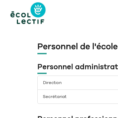
Aller à la navigation principale
Aller au contenu principal
Passer au pied de page
Personnel de l'école
Personnel administrat
Direction
Secrétariat