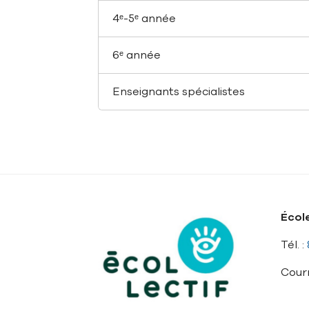
4ᵉ-5ᵉ année
6ᵉ année
Enseignants spécialistes
École
Tél. :
Courr