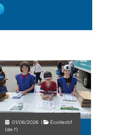
e
01/06/2026
|
Écollectif
(de l')