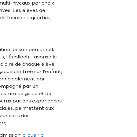
multi-niveaux par choix
tives. Les élèves de
de l’école de quartier,
tion de son personnel,
s, l’Écollectif favorise le
olaire de chaque élève.
que centrée sur l’enfant,
 principalement par
accompagné par un
osture de guide et de
nourris par des expériences
sociales, permettent aux
leur sens des
dre.
admission,
cliquer ici
!