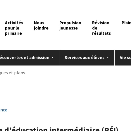
Activités
Nous
Propulsion
Révision
Plai
pour le
joindre
jeunesse
de
primaire
résultats
écouvertes et admission
Services aux élèves
Vie s
ques et plans
ence
 d’éducation intermédiaire (PÉI)