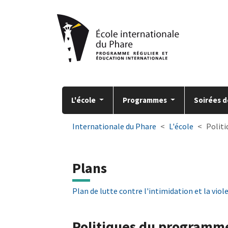
Aller à la navigation principale
Aller au contenu principal
Passer au pied de page
L'école
Programmes
Soirées d
You are here:
Internationale du Phare
L'école
Politi
Plans
Plan de lutte contre l'intimidation et la viol
Politiques du programme