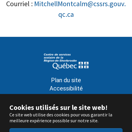
Courriel :
MitchellMontcalm@cssrs.gouv.
qc.ca
Plan du site
Accessibilité
Politique de confidentialité
Conditions d’utilisation
Cookies utilisés sur le site web!
Signaler un problème sur le site
Ce site web utilise des cookies pour vous garantir la
meilleure expérience possible sur notre site.
Nous joindre