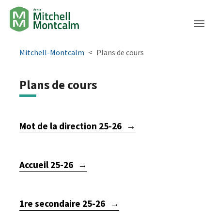
Aller à la navigation principale
Aller au contenu principal
Passer au pied de page
You are here:
Mitchell-Montcalm
Plans de cours
Plans de cours
Mot de la direction 25-26
Accueil 25-26
1re secondaire 25-26