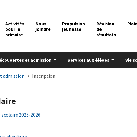
Activités
Nous
Propulsion
Révision
Plai
pour le
joindre
jeunesse
de
primaire
résultats
écouvertes et admission
Services aux élèves
Vie s
et admission
Inscription
daire
 scolaire 2025-2026
rts et culture