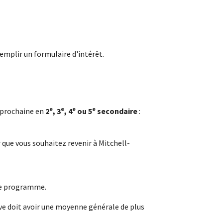
emplir un formulaire d'intérêt.
e
e
e
e
e prochaine en
2
, 3
, 4
ou 5
secondaire
:
r que vous souhaitez revenir à Mitchell-
me programme.
ve doit avoir une moyenne générale de plus