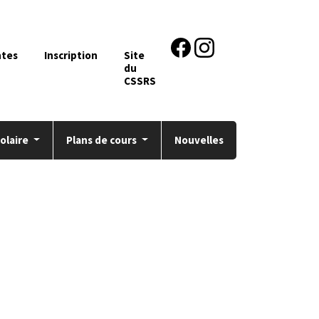
ntes
Inscription
Site
du
CSSRS
colaire
Plans de cours
Nouvelles