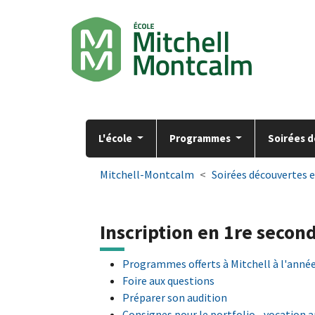
Aller à la navigation principale
Aller au contenu principal
Passer au pied de page
L'école
Programmes
Soirées d
You are here:
Mitchell-Montcalm
Soirées découvertes 
Inscription en 1re secon
Programmes offerts à Mitchell à l'année
Foire aux questions
Préparer son audition
Consignes pour le portfolio - vocation a