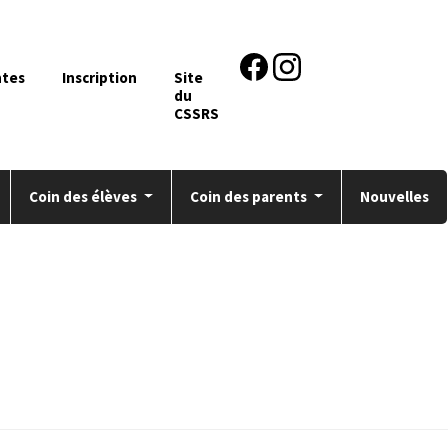
ntes
Inscription
Site
du
CSSRS
Coin des élèves
Coin des parents
Nouvelles