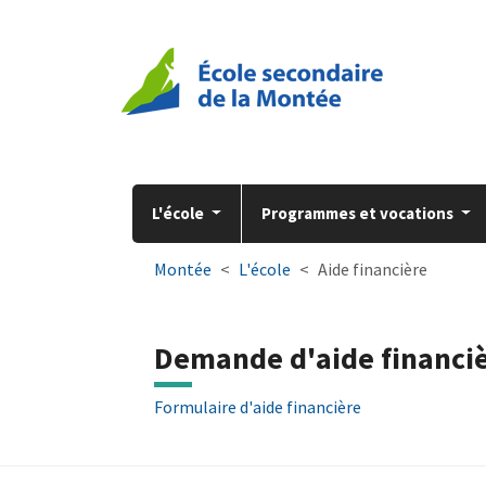
Aller à la navigation principale
Aller au contenu principal
Passer au pied de page
L'école
Programmes et vocations
You are here:
Montée
L'école
Aide financière
Demande d'aide financi
Formulaire d'aide financière