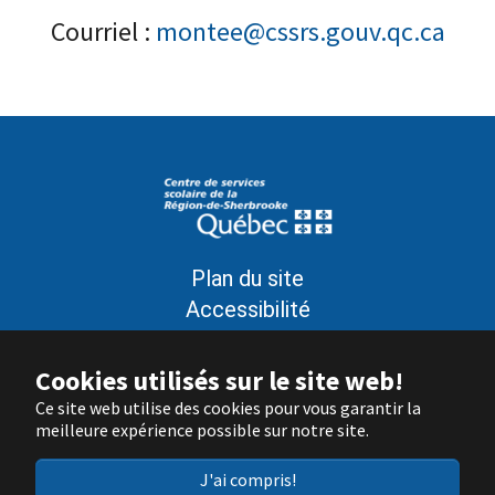
Courriel :
montee@cssrs.gouv.qc.ca
Plan du site
Accessibilité
Politique de confidentialité
Conditions d’utilisation
Cookies utilisés sur le site web!
Signaler un problème sur le site
Ce site web utilise des cookies pour vous garantir la
meilleure expérience possible sur notre site.
Nous joindre
J'ai compris!
© Gouvernement du Québec, 2022