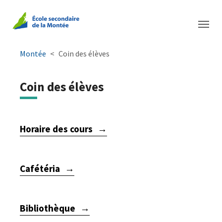
Aller à la navigation principale
Aller au contenu principal
Passer au pied de page
You are here:
Montée
Coin des élèves
Coin des élèves
Horaire des cours
Cafétéria
Bibliothèque