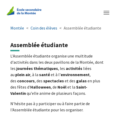
Aller à la navigation principale
Aller au contenu principal
Passer au pied de page
You are here:
Montée
Coin des élèves
Assemblée étudiante
Assemblée étudiante
L'Assemblée étudiante organise une multitude
d'activités dans les deux pavillons de la Montée, dont
les
journées thématiques
, les
activités
liées
au
plein air
, à la
santé
et à l'
environnement
,
des
concours
, des
spectacles
et des
galas
en plus
des fêtes d'
Halloween
, de
Noël
et la
Saint-
Valentin
qu'elle anime de plusieurs façons.
N'hésite pas à y participer ou à faire partie de
l'Assemblée étudiante pour les organiser.