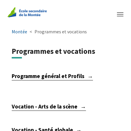
Aller à la navigation principale
Aller au contenu principal
Passer au pied de page
You are here:
Montée
Programmes et vocations
Programmes et vocations
Programme général et Profils
Vocation - Arts de la scène
Vocation - Santé globale