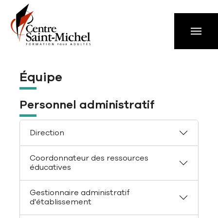
Aller à la navigation principale
Aller au contenu principal
Passer au pied de page
Équipe
Personnel administratif
Direction
Coordonnateur des ressources
éducatives
Gestionnaire administratif
d'établissement