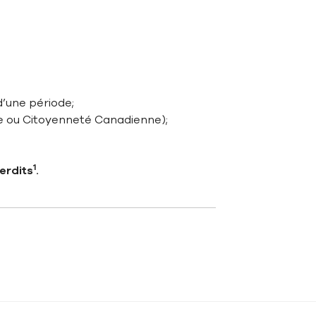
d’une période;
re ou Citoyenneté Canadienne);
1
erdits
.