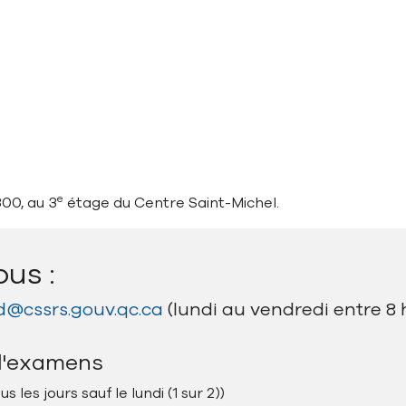
e
300, au 3
étage du Centre Saint-Michel.
ous :
@cssrs.gouv.qc.ca
(lundi au vendredi entre 8 h
 d'examens
s les jours sauf le lundi (1 sur 2))