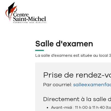
Aller à la navigation principale
Aller au contenu principal
Passer au pied de page
Salle d'examen
La salle d’examens est située au local 
Prise de rendez-v
Par courriel:
salleexamenfad
Directement à la salle
Avant-midi : 11 h 00 à 11 h 40 (tou