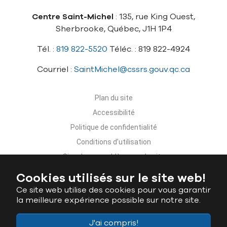
Centre Saint-Michel
: 135, rue King Ouest,
Sherbrooke, Québec, J1H 1P4
Tél. :
819 822-5520
Téléc. : 819 822-4924
Courriel :
SaintMichel@cssrs.gouv.qc.ca
Plan du site
Accessibilité
Politique de confidentialité
Conditions d’utilisation
Signaler un problème sur le site
Nous joindre
Cookies utilisés sur le site web!
Ce site web utilise des cookies pour vous garantir
la meilleure expérience possible sur notre site.
J'ai compris!
Ministère de l'Éducation du Québec