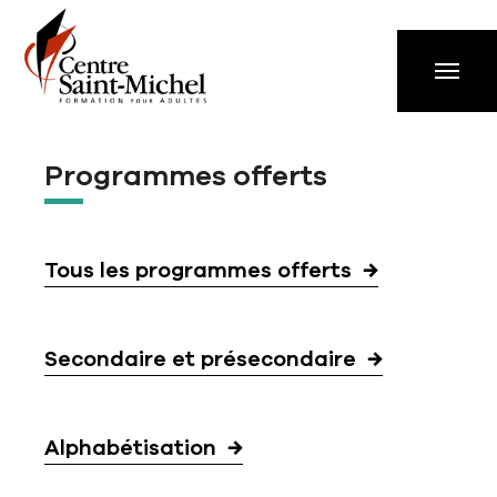
Aller à la navigation principale
Aller au contenu principal
Passer au pied de page
Programmes offerts
Tous les programmes offerts
Secondaire et présecondaire
Alphabétisation