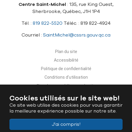
Centre Saint-Michel
: 135, rue King Ouest,
Sherbrooke, Québec, J1H 1P4
Tél. :
819 822-5520
Téléc. : 819 822-4924
Courriel :
SaintMichel@cssrs.gouv.qc.ca
Plan du site
Accessibilité
Politique de confidentialité
Conditions d’utilisation
Signaler un problème sur le site
Nous joindre
Cookies utilisés sur le site web!
Ce site web utilise des cookies pour vous garantir
la meilleure expérience possible sur notre site.
J'ai compris!
Ministère de l'Éducation du Québec