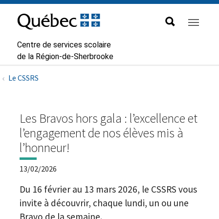
Aller à la navigation principale
Aller au contenu principal
Passer au pied de page
Passer
au
contenu
Centre de services scolaire
de la Région-de-Sherbrooke
Le CSSRS
Les Bravos hors gala : l’excellence et
l’engagement de nos élèves mis à
l’honneur!
13/02/2026
Du 16 février au 13 mars 2026, le CSSRS vous
invite à découvrir, chaque lundi, un ou une
Bravo de la semaine.