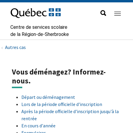
Aller à la navigation principale
Aller au contenu principal
Passer au pied de page
Passer
au
contenu
Centre de services scolaire
de la Région-de-Sherbrooke
Autres cas
Vous déménagez? Informez-
nous.
Départ ou déménagement
Lors de la période officielle d'inscription
Après la période officielle d'inscription jusqu'à la
rentrée
En cours d'année
Formulaires