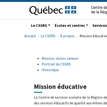
Aller à la navigation principale
Aller au contenu principal
Passer au pied de page
Passer
Centre de
au
de la Ré
contenu
Le CSSRS
Écoles et centres
Service
Accueil
Le CSSRS
À propos
Mission éducativ
Mission, vision, valeurs
Portrait du CSSRS
Historique
Mission éducative
Le Centre de services scolaire de la Région-d
des services éducatifs de qualité aux élèves 