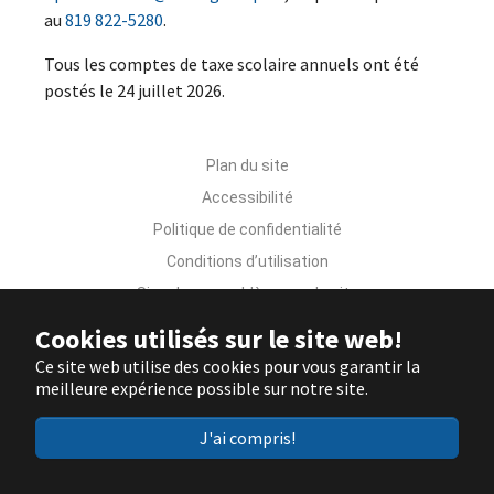
au
819 822-5280
.
Tous les comptes de taxe scolaire annuels ont été
postés le 24 juillet 2026.
Plan du site
Accessibilité
Politique de confidentialité
Conditions d’utilisation
Signaler un problème sur le site
Nous joindre
Cookies utilisés sur le site web!
Ce site web utilise des cookies pour vous garantir la
meilleure expérience possible sur notre site.
J'ai compris!
Ministère de l'Éducation du Québec
© Gouvernement du Québec, 2022