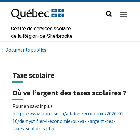
Aller à la navigation principale
Aller au contenu principal
Passer au pied de page
Passer
au
contenu
Centre de services scolaire
de la Région-de-Sherbrooke
Documents publics
Taxe scolaire
Où va l’argent des taxes scolaires ?
Pour en savoir plus :
https://www.lapresse.ca/affaires/economie/2026-01-
10/demystifier-l-economie/ou-va-l-argent-des-
taxes-scolaires.php