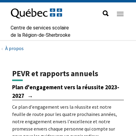
Aller à la navigation principale
Aller au contenu principal
Passer au pied de page
Passer
au
contenu
Centre de services scolaire
de la Région-de-Sherbrooke
À propos
PEVR et rapports annuels
Plan d'engagement vers la réussite 2023-
2027
Ce plan d'engagement vers la réussite est notre
feuille de route pour les quatre prochaines années,
notre engagement envers l'excellence et notre
promesse envers chaque personne qui compte sur