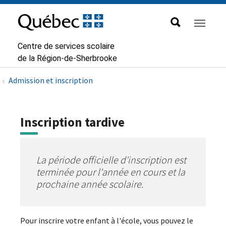
Aller à la navigation principale
Aller au contenu principal
Passer au pied de page
Passer
au
contenu
Centre de services scolaire
de la Région-de-Sherbrooke
Admission et inscription
Inscription tardive
La période officielle d'inscription est
terminée pour l'année en cours et la
prochaine année scolaire.
Pour inscrire votre enfant à l'école, vous pouvez le