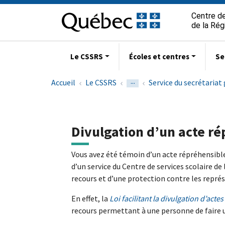
Aller à la navigation principale
Aller au contenu principal
Passer au pied de page
Passer
Centre de
au
de la Ré
contenu
Le CSSRS
Écoles et centres
Se
...
Accueil
Le CSSRS
Service du secrétariat
Divulgation d’un acte ré
Vous avez été témoin d’un acte répréhensible 
d’un service du Centre de services scolaire d
recours et d’une protection contre les représai
En effet, la
Loi facilitant la divulgation d’act
recours permettant à une personne de faire u