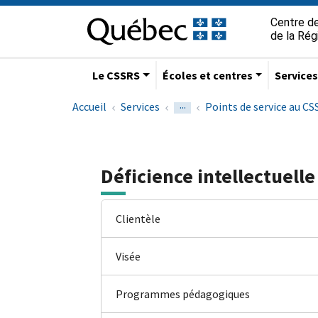
Aller à la navigation principale
Aller au contenu principal
Passer au pied de page
Passer
Centre de
au
de la Ré
contenu
Le CSSRS
Écoles et centres
Service
...
Accueil
Services
Points de service au C
Déficience intellectuelle
Clientèle
Visée
Programmes pédagogiques