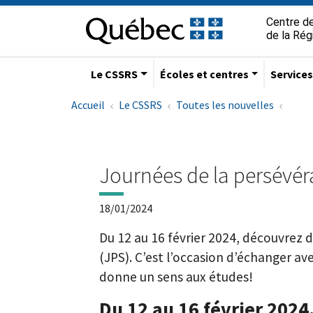
Aller à la navigation principale
Aller au contenu principal
Passer au pied de page
Passer
Centre de
au
de la Ré
contenu
Le CSSRS
Écoles et centres
Service
Accueil
Le CSSRS
Toutes les nouvelles
Journées de la persévé
18/01/2024
Du 12 au 16 février 2024, découvrez d
(JPS). C’est l’occasion d’échanger av
donne un sens aux études!
Du 12 au 16 février 2024,